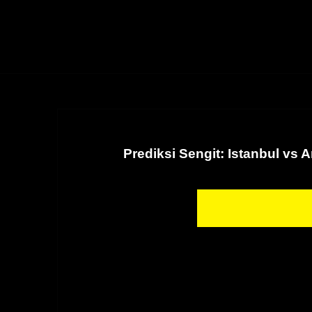
Skip
to
content
Prediksi Sengit: Istanbul vs 