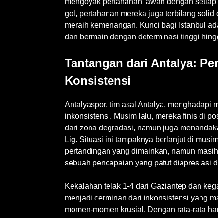
mengoyak pertahanan lawan dengan setiap s
gol, pertahanan mereka juga terbilang solid
meraih kemenangan. Kunci bagi Istanbul ad
dan bermain dengan determinasi tinggi hingg
Tantangan dari Antalya: Pe
Konsistensi
Antalyaspor, tim asal Antalya, menghadap
inkonsistensi. Musim lalu, mereka finis di 
dari zona degradasi, namun juga menandaka
Lig. Situasi ini tampaknya berlanjut di musi
pertandingan yang dimainkan, namun masih 
sebuah pencapaian yang patut diapresiasi di
Kekalahan telak 1-4 dari Gaziantep dan ke
menjadi cerminan dari inkonsistensi yang 
momen-momen krusial. Dengan rata-rata han