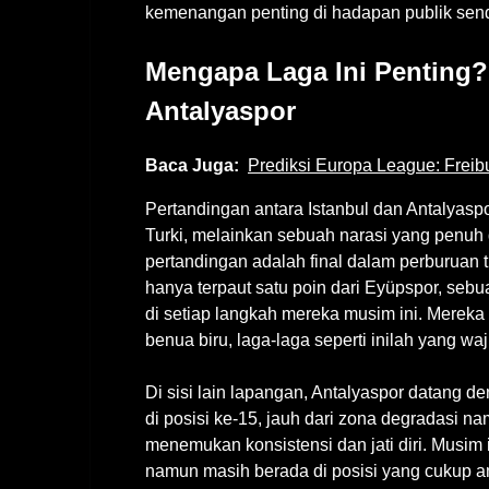
kemenangan penting di hadapan publik sendi
Mengapa Laga Ini Penting?
Antalyaspor
Baca Juga:
Prediksi Europa League: Freib
Pertandingan antara Istanbul dan Antalyaspo
Turki, melainkan sebuah narasi yang penuh 
pertandingan adalah final dalam perburuan ti
hanya terpaut satu poin dari Eyüpspor, sebu
di setiap langkah mereka musim ini. Mereka 
benua biru, laga-laga seperti inilah yang 
Di sisi lain lapangan, Antalyaspor datang 
di posisi ke-15, jauh dari zona degradasi n
menemukan konsistensi dan jati diri. Musim i
namun masih berada di posisi yang cukup 