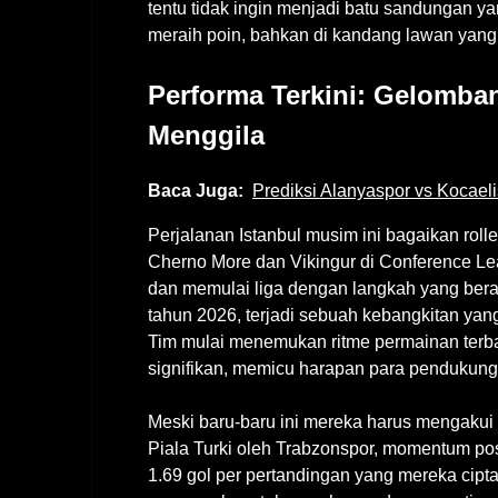
tentu tidak ingin menjadi batu sandungan y
meraih poin, bahkan di kandang lawan yang 
Performa Terkini: Gelomb
Menggila
Baca Juga:
Prediksi Alanyaspor vs Kocaeli
Perjalanan Istanbul musim ini bagaikan rol
Cherno More dan Vikingur di Conference Lea
dan memulai liga dengan langkah yang ber
tahun 2026, terjadi sebuah kebangkitan ya
Tim mulai menemukan ritme permainan terb
signifikan, memicu harapan para pendukung
Meski baru-baru ini mereka harus mengakui k
Piala Turki oleh Trabzonspor, momentum posit
1.69 gol per pertandingan yang mereka cipt