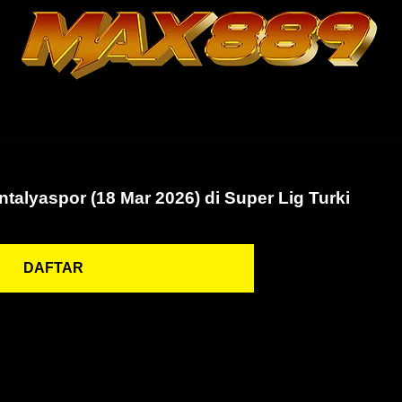
Antalyaspor (18 Mar 2026) di Super Lig Turki
DAFTAR