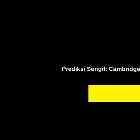
Skip
to
content
Prediksi Sengit: Cambridg