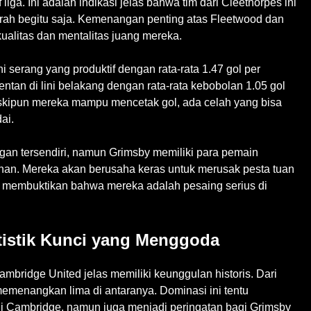
iga. Ini adalah indikasi jelas bahwa tim dari Cleethorpes ini
erah begitu saja. Kemenangan penting atas Fleetwood dan
alitas dan mentalitas juang mereka.
i serang yang produktif dengan rata-rata 1.47 gol per
entan di lini belakang dengan rata-rata kebobolan 1.05 gol
skipun mereka mampu mencetak gol, ada celah yang bisa
ai.
gan tersendiri, namun Grimsby memiliki para pemain
an. Mereka akan berusaha keras untuk merusak pesta tuan
membuktikan bahwa mereka adalah pesaing serius di
tistik Kunci yang Menggoda
ambridge United jelas memiliki keunggulan historis. Dari
memenangkan lima di antaranya. Dominasi ini tentu
i Cambridge, namun juga menjadi peringatan bagi Grimsby