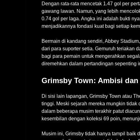
Dengan rata-rata mencetak 1.47 gol per pe
gawang lawan. Namun, yang lebih mencolok
0.74 gol per laga. Angka ini adalah bukti nya
menjadikannya fondasi kuat bagi setiap ke
Bermain di kandang sendiri, Abbey Stadium
dari para suporter setia. Gemuruh teriakan d
bagi para pemain untuk mengerahkan segalan
diremehkan dalam pertandingan sepenting in
Grimsby Town: Ambisi dan 
Di sisi lain lapangan, Grimsby Town atau T
tinggi. Meski sejarah mereka mungkin tidak 
dalam beberapa musim terakhir patut diacungi
kesembilan dengan koleksi 69 poin, menunj
Musim ini, Grimsby tidak hanya tampil baik d