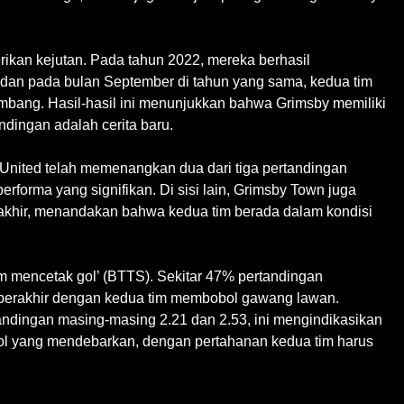
kan kejutan. Pada tahun 2022, mereka berhasil
 dan pada bulan September di tahun yang sama, kedua tim
imbang. Hasil-hasil ini menunjukkan bahwa Grimsby memiliki
ndingan adalah cerita baru.
ge United telah memenangkan dua dari tiga pertandingan
rforma yang signifikan. Di sisi lain, Grimsby Town juga
rakhir, menandakan bahwa kedua tim berada dalam kondisi
im mencetak gol’ (BTTS). Sekitar 47% pertandingan
berakhir dengan kedua tim membobol gawang lawan.
tandingan masing-masing 2.21 dan 2.53, ini mengindikasikan
 gol yang mendebarkan, dengan pertahanan kedua tim harus