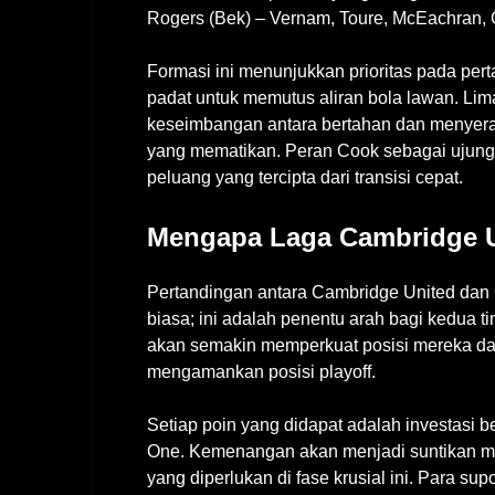
Rogers (Bek) – Vernam, Toure, McEachran, 
Formasi ini menunjukkan prioritas pada per
padat untuk memutus aliran bola lawan. Li
keseimbangan antara bertahan dan menyeran
yang mematikan. Peran Cook sebagai ujung
peluang yang tercipta dari transisi cepat.
Mengapa Laga Cambridge Un
Pertandingan antara Cambridge United dan 
biasa; ini adalah penentu arah bagi kedua 
akan semakin memperkuat posisi mereka dal
mengamankan posisi playoff.
Setiap poin yang didapat adalah investasi 
One. Kemenangan akan menjadi suntikan mor
yang diperlukan di fase krusial ini. Para 