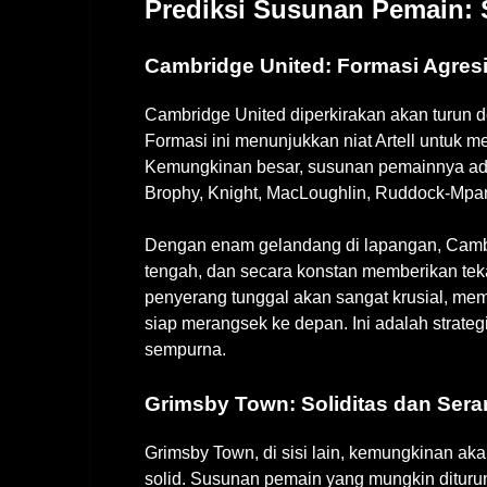
Prediksi Susunan Pemain: S
Cambridge United: Formasi Agres
Cambridge United diperkirakan akan turun de
Formasi ini menunjukkan niat Artell untuk 
Kemungkinan besar, susunan pemainnya adal
Brophy, Knight, MacLoughlin, Ruddock-Mpanz
Dengan enam gelandang di lapangan, Cambr
tengah, dan secara konstan memberikan tek
penyerang tunggal akan sangat krusial, me
siap merangsek ke depan. Ini adalah strategi
sempurna.
Grimsby Town: Soliditas dan Ser
Grimsby Town, di sisi lain, kemungkinan aka
solid. Susunan pemain yang mungkin diturun