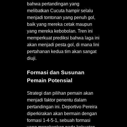
bahwa pertandingan yang
melibatkan Cucuta hampir selalu
menjadi tontonan yang penuh gol,
baik yang mereka cetak maupun
yang mereka kebobolan. Tren ini
memperkuat prediksi bahwa laga ini
akan menjadi pesta gol, di mana lini
pertahanan kedua tim akan sangat
diuji.
Formasi dan Susunan
Pemain Potensial
Strategi dan pilihan pemain akan
menjadi faktor penentu dalam
pertandingan ini. Deportivo Pereira
diperkirakan akan bermain dengan
formasi 1-4-5-1, sebuah formasi