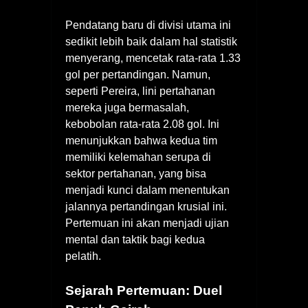
Pendatang baru di divisi utama ini
sedikit lebih baik dalam hal statistik
menyerang, mencetak rata-rata 1.33
gol per pertandingan. Namun,
seperti Pereira, lini pertahanan
mereka juga bermasalah,
kebobolan rata-rata 2.08 gol. Ini
menunjukkan bahwa kedua tim
memiliki kelemahan serupa di
sektor pertahanan, yang bisa
menjadi kunci dalam menentukan
jalannya pertandingan krusial ini.
Pertemuan ini akan menjadi ujian
mental dan taktik bagi kedua
pelatih.
Sejarah Pertemuan: Duel