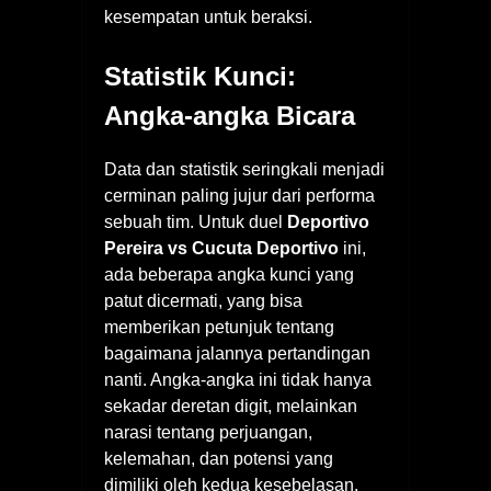
kesempatan untuk beraksi.
Statistik Kunci:
Angka-angka Bicara
Data dan statistik seringkali menjadi
cerminan paling jujur dari performa
sebuah tim. Untuk duel
Deportivo
Pereira vs Cucuta Deportivo
ini,
ada beberapa angka kunci yang
patut dicermati, yang bisa
memberikan petunjuk tentang
bagaimana jalannya pertandingan
nanti. Angka-angka ini tidak hanya
sekadar deretan digit, melainkan
narasi tentang perjuangan,
kelemahan, dan potensi yang
dimiliki oleh kedua kesebelasan.