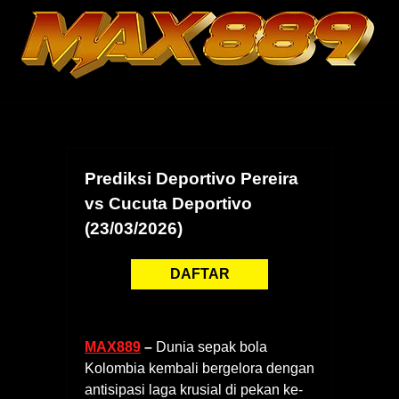
Skip
to
content
Prediksi Deportivo Pereira
vs Cucuta Deportivo
(23/03/2026)
DAFTAR
MAX889
–
Dunia sepak bola
Kolombia kembali bergelora dengan
antisipasi laga krusial di pekan ke-