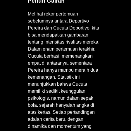
Penuh Gairah
Melihat rekor pertemuan
sebelumnya antara Deportivo
Pereira dan Cucuta Deportivo, kita
bisa mendapatkan gambaran
tentang intensitas rivalitas mereka.
Dalam enam pertemuan terakhir,
Cucuta berhasil memenangkan
empat di antaranya, sementara
Pereira hanya mampu meraih dua
kemenangan. Statistik ini
menunjukkan bahwa Cucuta
memiliki sedikit keunggulan
psikologis, namun dalam sepak
bola, sejarah hanyalah angka di
atas kertas. Setiap pertandingan
adalah cerita baru, dengan
dinamika dan momentum yang