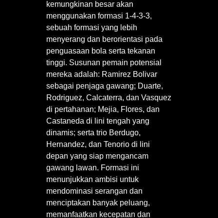
kemungkinan besar akan
menggunakan formasi 1-4-3-3,
sebuah formasi yang lebih
menyerang dan berorientasi pada
penguasaan bola serta tekanan
tinggi. Susunan pemain potensial
mereka adalah: Ramirez Bolivar
sebagai penjaga gawang; Duarte,
Rodriguez, Calcaterra, dan Vasquez
di pertahanan; Mejia, Flores, dan
Castaneda di lini tengah yang
dinamis; serta trio Berdugo,
Hernandez, dan Tenorio di lini
depan yang siap mengancam
gawang lawan. Formasi ini
menunjukkan ambisi untuk
mendominasi serangan dan
menciptakan banyak peluang,
memanfaatkan kecepatan dan