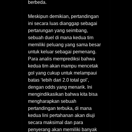
berbeda.
Meskipun demikian, pertandingan
ini secara luas dianggap sebagai
pertarungan yang seimbang,
sebuah duel di mana kedua tim
memiliki peluang yang sama besar
untuk keluar sebagai pemenang.
Para analis memprediksi bahwa
kedua tim akan mampu mencetak
gol yang cukup untuk melampaui
batas ‘lebih dari 2.0 total gol’,
dengan odds yang menarik. Ini
mengindikasikan bahwa kita bisa
mengharapkan sebuah
pertandingan terbuka, di mana
kedua lini pertahanan akan diuji
secara maksimal dan para
penyerang akan memiliki banyak