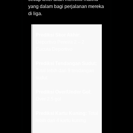
yang dalam bagi perjalanan mereka
di liga.
Prediksi Skor Akhir:
Deportivo Pereira 2 – 2
Cucuta Deportivo
Prediksi Tendangan Sudut:
Total lebih dari 9 tendangan
sudut
Prediksi Over/Under Gol:
Over 2.5 gol
Prediksi Kartu Kuning:
Total
lebih dari 4 kartu kuning