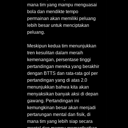
mana tim yang mampu menguasai
bola dan mendikte tempo
permainan akan memiliki peluang
lebih besar untuk menciptakan
peluang.
Meskipun kedua tim menunjukkan
tren kesulitan dalam meraih
kemenangan, persentase tinggi
pertandingan mereka yang berakhir
dengan BTTS dan rata-rata gol per
pertandingan yang di atas 2.0
menunjukkan bahwa kita akan
menyaksikan banyak aksi di depan
gawang. Pertandingan ini
kemungkinan besar akan menjadi
pertarungan mental dan fisik, di
mana tim yang lebih siap secara