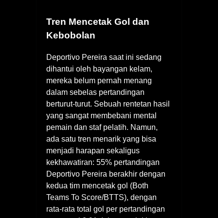
Tren Mencetak Gol dan
Kebobolan
Deportivo Pereira saat ini sedang
dihantui oleh bayangan kelam,
mereka belum pernah menang
dalam sebelas pertandingan
berturut-turut. Sebuah rentetan hasil
yang sangat membebani mental
pemain dan staf pelatih. Namun,
ada satu tren menarik yang bisa
menjadi harapan sekaligus
kekhawatiran: 55% pertandingan
Deportivo Pereira berakhir dengan
kedua tim mencetak gol (Both
Teams To Score/BTTS), dengan
rata-rata total gol per pertandingan