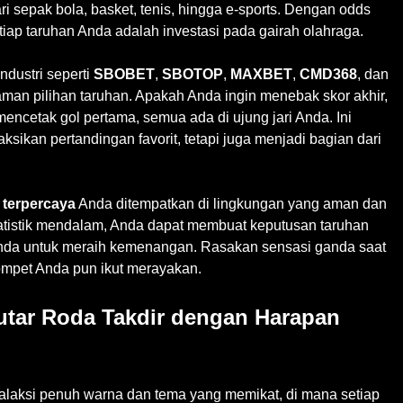
ri sepak bola, basket, tenis, hingga e-sports. Dengan odds
tiap taruhan Anda adalah investasi pada gairah olahraga.
dustri seperti
SBOBET
,
SBOTOP
,
MAXBET
,
CMD368
, dan
man pilihan taruhan. Apakah Anda ingin menebak skor akhir,
encetak gol pertama, semua ada di ujung jari Anda. Ini
ikan pertandingan favorit, tetapi juga menjadi bagian dari
 terpercaya
Anda ditempatkan di lingkungan yang aman dan
statistik mendalam, Anda dapat membuat keputusan taruhan
Anda untuk meraih kemenangan. Rasakan sensasi ganda saat
ompet Anda pun ikut merayakan.
utar Roda Takdir dengan Harapan
laksi penuh warna dan tema yang memikat, di mana setiap