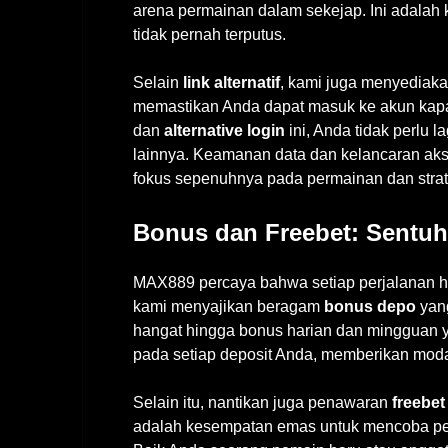
arena permainan dalam sekejap. Ini adalah
tidak pernah terputus.
Selain
link alternatif
, kami juga menyediak
memastikan Anda dapat masuk ke akun kap
dan
alternative login
ini, Anda tidak perlu l
lainnya. Keamanan data dan kelancaran aks
fokus sepenuhnya pada permainan dan strat
Bonus dan Freebet: Sentuh
MAX889 percaya bahwa setiap perjalanan har
kami menyajikan beragam
bonus depo
yang
hangat hingga bonus harian dan mingguan ya
pada setiap deposit Anda, memberikan modal
Selain itu, nantikan juga penawaran
freebet
adalah kesempatan emas untuk mencoba per