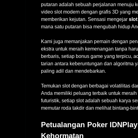
putaran adalah sebuah perjalanan menuju ke
video slot modern dengan grafis 3D yang m
memberikan kejutan. Sensasi mengejar
slot
mana satu putaran bisa mengubah hidup An
Kami juga memanjakan pemain dengan pe
ekstra untuk meraih kemenangan tanpa har
berbaris, setiap bonus game yang terpicu, a
tarian antara keberuntungan dan algoritma
paling adil dan mendebarkan.
Temukan slot dengan berbagai volatilitas d
Anda memiliki peluang terbaik untuk merai
futuristik, setiap slot adalah sebuah karya
memutar roda takdir dan melihat bintang-b
Petualangan Poker IDNPlay
Kehormatan