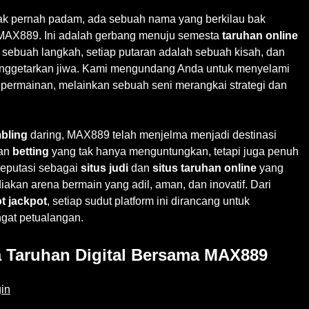
tak pernah padam, ada sebuah nama yang berkilau bak
: MAX889. Ini adalah gerbang menuju semesta
taruhan online
ah sebuah langkah, setiap putaran adalah sebuah kisah, dan
enggetarkan jiwa. Kami mengundang Anda untuk menyelami
permainan, melainkan sebuah seni merangkai strategi dan
bling
daring, MAX889 telah menjelma menjadi destinasi
man
betting
yang tak hanya menguntungkan, tetapi juga penuh
eputasi sebagai
situs judi
dan
situs taruhan online
yang
akan arena bermain yang adil, aman, dan inovatif. Dari
ot jackpot
, setiap sudut platform ini dirancang untuk
at petualangan.
 Taruhan Digital Bersama MAX889
gin