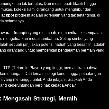
mungkinan tak terbatas. Dari mesin buah klasik hingga
emukau, koleksi kami dirancang untuk menghibur dan
 jackpot
progresif adalah adrenalin yang tak tertandingi, di
da selamanya.
nawaran
freespin
yang melimpah, memberikan kesempatan
us mengeluarkan modal tambahan. Setiap simbol yang
dalah sebuah janji akan potensi hadiah yang besar. Ini adalah
 yang dirancang untuk memberikan pengalaman bermain yang
an RTP (Return to Player) yang tinggi, memastikan bahwa
h kemenangan. Dari tema mitologi kuno hingga petualangan
 seni yang menunggu untuk Anda jelajahi. Siapkah Anda
intang keberuntungan berpihak kepada Anda?
: Mengasah Strategi, Meraih